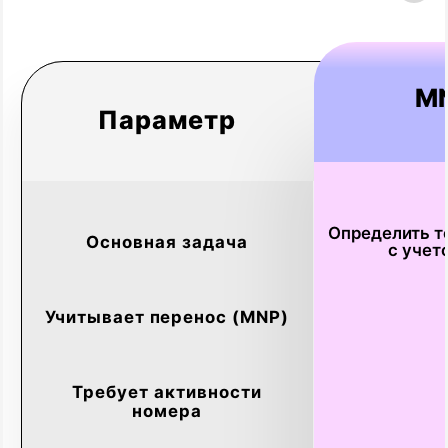
Техническая
интеграция (быстрая
и знакомая)
Предоставляем доступ к единому API,
документации и SDK. Если вы уже
работали с одним нашим каналом
(например, SMS), то для подключения
нового (например, Voice или MAX) вам
не потребуется изучать новые
интерфейсы — принцип работы один
и тот же. Наши разработчики готовы
помочь на этом этапе.
Запуск
и масштабирование
Пополняете баланс и начинаете работу.
Ваш персональный менеджер поддержки
поможет с любыми вопросами. По мере
роста бизнеса вы сможете мгновенно
подключать новые каналы через уже
знакомый интерфейс, получая единый