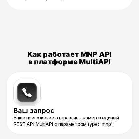
Преимущества
MNP API
в платформе
MultiAPI
Как работает MNP API
в платформе MultiAPI
Двойной режим
работы:
автоматический
и по запросу
Получайте преимущества точной
маршрутизации «из коробки»
в SMS/Voice API и используйте
глубокие данные MNP как
самостоятельный сервис для
аналитики и безопасности
в рамках одной интеграции. Это
позволяет сократить время
разработки, исключить сложные