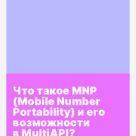
пользуется «Теле2». Это приводит
к ошибкам маршрутизации, снижению
доставляемости сообщений и прямым
финансовым потерям из-за
неоптимальных тарифов.
MNP API
от MultiAPI решает
эту проблему двумя
способами
Как отдельный
сервис