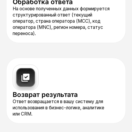
Предотвращение
мошенничества
и верификация данных
(в режиме отдельного
сервиса)
Выявляйте подозрительные паттерны
(частые переносы номера,
несоответствие региона и оператора)
с помощью прямых запросов к API. Это
позволяет обнаруживать
потенциальные мошеннические схемы,
такие как создание фейковых аккаунтов
или SIM-своп. Обогащайте и очищайте
данные в CRM, проверяя оператора
и регион — это повышает качество
клиентской базы и эффективность
маркетинговых кампаний.
Единая
интеграция,
биллинг
и аналитика
Независимо от режима
использования, все запросы