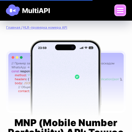
Главная /
HLR-проверка номера API
MNP (Mobile Number
Portability) API: Точное
определение
оператора
Узнавайте реального оператора связи абонента
с учетом переноса номера (MNP) через единый
интерфейс платформы MultiAPI. Используйте
как отдельный сервис или встроенную логику