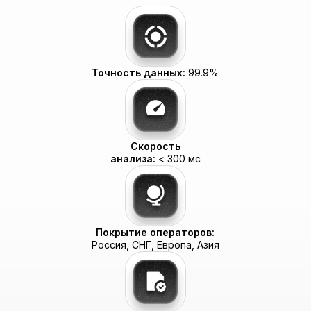
Преимущество:
Единый договор,
счет и API для 16+ каналов