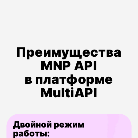
учитываются в рамках одного API-
ключа, договора и счета. Полная
аналитика доступна в едином
личном кабинете MultiAPI, где
вы можете отслеживать как
автоматические MNP-проверки
в рамках SMS/Voice-рассылок, так
и отдельные запросы, что даёт
полную картину использования
сервиса и контроль над расходами.
Глубокая интеграция
с другими сервисами
платформы
MNP API идеально сочетается с другими
инструментами MultiAPI. Например,
вы можете сначала проверить оператора
через MNP, затем верифицировать
активность номера через HLR Lookup,
а для критических операций добавить
IMSI-верификацию. Все эти проверки
выполняются через единый API, что
создаёт комплексную систему
безопасности и оптимизации
коммуникаций.