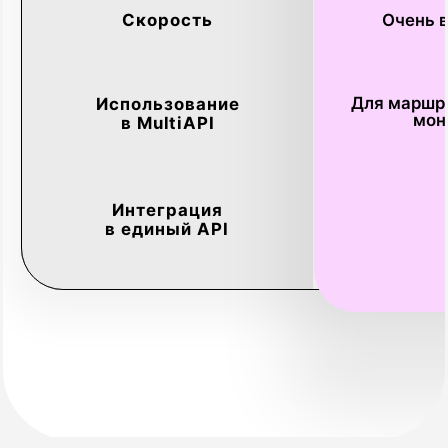
счёт и консолидированную аналитику
по всем коммуникациям.
Тарифы MNP API
в MultiAPI
Персональный расчёт для любой комбинации
каналов и сервисов
Стоимость в MultiAPI зависит от выбранных каналов,
объёма и специфики ваших задач. Мы создаём
индивидуальные условия, чтобы вы платили только
за нужный результат, будь то SMS, голосовые звонки
или рассылки в мессенджерах.
Получите точный расчёт
Заполните форму, и наш менеджер подготовит для