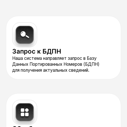
сценарии и использовать сервис
максимально гибко: для
автоматической оптимизации
коммуникаций или для ручной
проверки данных.
Оптимизация стоимости
и доставляемости
(во встроенном режиме)
Автоматический выбор
оптимального оператора для
доставки SMS и голосовых
вызовов экономит до 30%
на стоимости и повышает
процент успешной доставки.
Система автоматически
определяет текущего оператора
через БДПН и направляет трафик
по самому короткому
и выгодному маршруту,
используя прямое подключение
к операторам. Это снижает
задержки и увеличивает
скорость доставки сообщений.