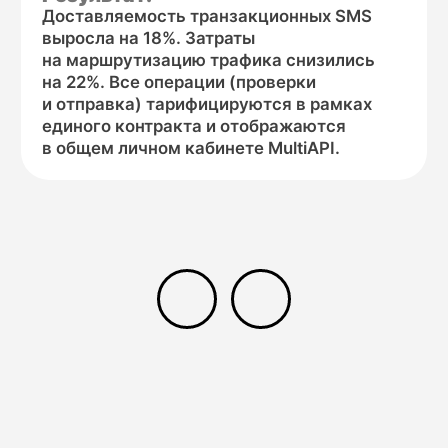
Другие каналы
связи в MultiAPI
Максимизируйте эффективность:
используйте точные данные MNP для
умных коммуникаций
Точное определение оператора через MNP API —
это первый шаг к построению эффективной
коммуникационной стратегии. Полученные данные
раскрывают свой полный потенциал, когда
интегрированы в процесс отправки сообщений.
Выберите оптимальный канал для каждой задачи
в рамках единой платформы MultiAPI.
Оптимизируйте ваши
коммуникации
с помощью проверенных
номеров: