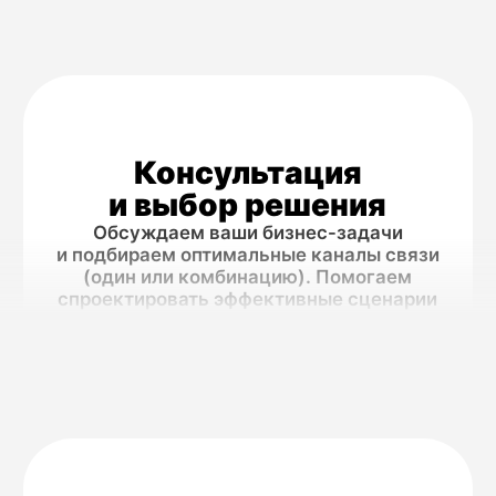
оператору связи. Это критически
важно для служб информирования,
экстренных оповещений
и автоматических напоминаний, где
каждый звонок должен дойти
до адресата.
WhatsApp Business API
→
Для
персонализированного
взаимодействия
с подтвержденной
аудиторией
Комбинируйте данные MNP
с коммуникацией в главном
мессенджере для бизнеса.
Отправляйте подтверждения заказов,
статусы доставки и персональные
предложения, будучи уверенными
в актуальности контактных данных
клиента.