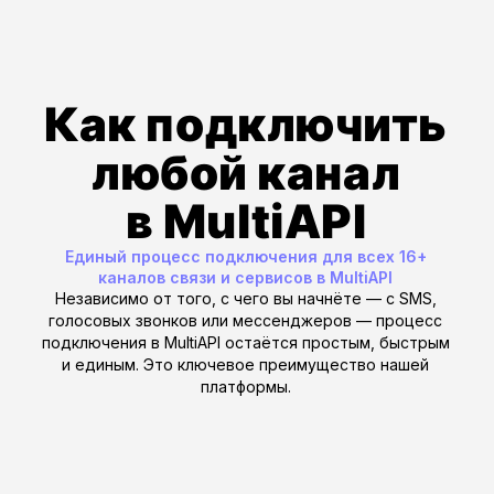
SMS API
→
Для
гарантированной
доставки
с минимальной
стоимостью
Используйте данные MNP для
мгновенного выбора правильного
оператора и маршрута. Это повышает
доставляемость транзакционных SMS
(OTP, уведомления) до 99% и снижает
затраты на рассылку за счет оптимальной
тарификации.
Voice API
(роботизированные
звонки)
→
Для
безотказной связи
Обеспечьте точную маршрутизацию
голосовых вызовов по актуальному