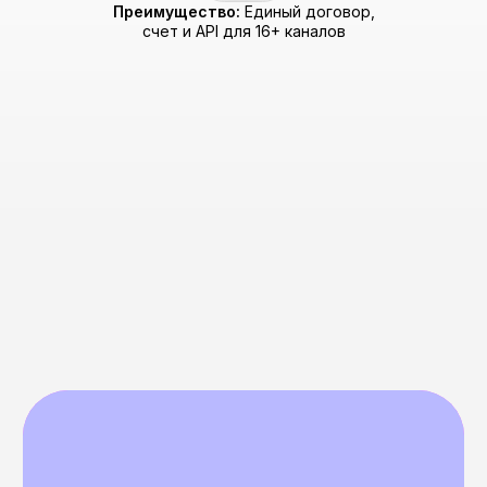
Что такое MNP
(Mobile Number
Portability) и его
возможности
в MultiAPI?
Mobile Number Portability (MNP) — это
технология, позволяющая абоненту
сохранить свой номер телефона при
смене мобильного оператора.
В результате номер телефона перестал
быть надежным индикатором исходного
оператора связи.
Ключевая проблема для бизнеса: Без
MNP-проверки система может ошибочно
идентифицировать оператора для
номера +7(918)XXX-XX-XX как «Билайн»,
в то время как абонент уже давно