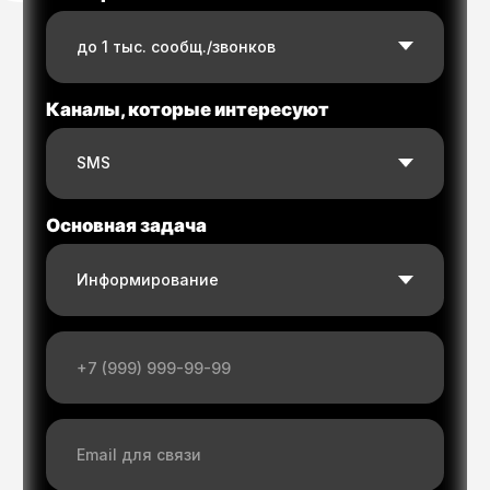
Waba chat
OTP коды
MultiAPI
MyDialog
Навигация
SMS API
RCS Business Messaging API
Viber Business Messages API
API для мессенджера MAX
WhatsApp Business API
WeChat Official Account API
Email API