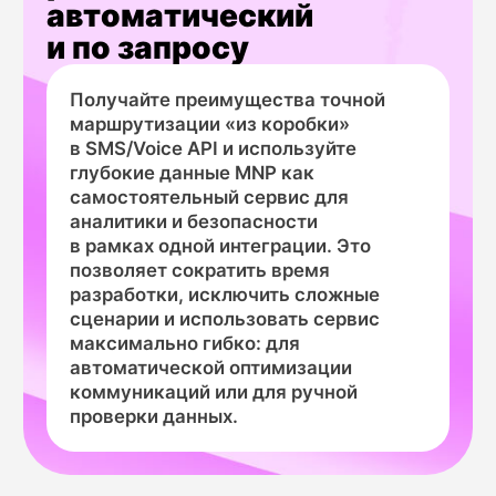
Соответствие
требованиям
регуляторов
и операторов
Использование официальных данных
из БДПН гарантирует соответствие
требованиям операторов связи
и телекоммуникационных регуляторов.
Это особенно важно для финансовых
организаций и сервисов с повышенными
требованиями к безопасности, где
необходима точная идентификация
оператора связи клиента.