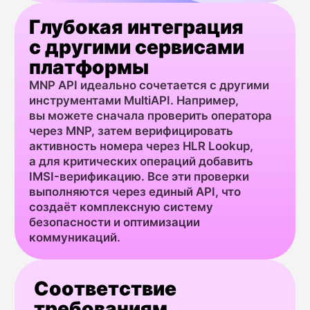
времени проверяет актуального
Полученные данные
оператора, обеспечивая выбор
переноса) автома
оптимального маршрута через прямое
в связке с другим
подключение платформы.
для выделения ри
Использованные
Использованн
инструменты MultiAPI:
инструменты Mu
MNP Lookup API в режиме реального
MNP API для прове
времени, единый REST API MultiAPI для
единый API MultiA
бесшовной интеграции с банковской CRM,
интеграции (выпол
панель сквозной аналитики для
день), вебхуки (W
мониторинга метрик доставляемости
результата в сис
и стоимости.
магазина.
Результат:
Результат:
Доставляемость транзакционных SMS
Количество успе
выросла на 18%. Затраты
операций и связа
на маршрутизацию трафика снизились
списаний снизило
на 22%. Все операции (проверки
автоматически по
и отправка) тарифицируются в рамках
заказы для допол
единого контракта и отображаются
не создавая препя
в общем личном кабинете MultiAPI.
добросовестных к