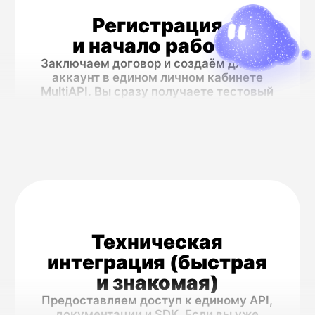
Viber / Telegram API
→
Для альтернативного
охвата
в мессенджерах
Расширьте каналы взаимодействия,
используя проверенные номера для
таргетированных уведомлений
и рассылок в популярных
мессенджерах. Идеально для
аудитории, предпочитающей общение
в соцсетях и мессенджерах.
Работайте
эффективнее
Создавайте интеллектуальные сценарии,
где проверка номера через MNP API
автоматически предшествует отправке
сообщения по выбранному каналу.
Управляйте всей цепочкой —