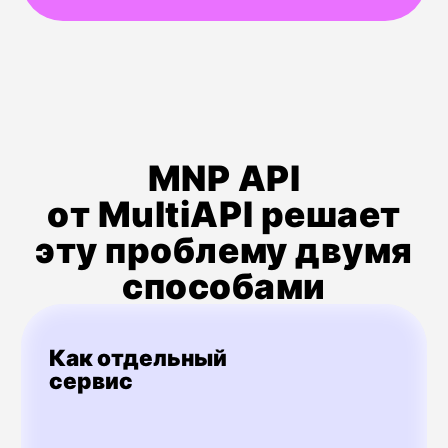
Ваш запрос
Ваше приложение отправляет номер в единый
REST API MultiAPI с параметром type: 'mnp'.
Запрос к БДПН
Наша система направляет запрос в Базу
Данных Портированных Номеров (БДПН)
для получения актуальных сведений.