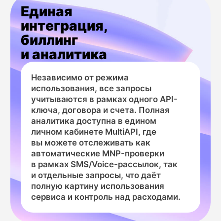
Оптимизация SMS-
Снижение 
рассылок в федеральном
в онлайн-
банке
бытовой т
Задача:
Задача:
Банк терял до 15% критически важных
Магазин фиксиров
транзакционных SMS (OTP-коды,
мошеннических за
уведомления о платежах) из-за ошибок
оформляемых с н
маршрутизации на перенесённые номера,
номерами, что за
что вело к росту обращений в колл-центр
идентификацию по
и падению клиентского NPS.
к прямым финанс
Решение от MultiAPI:
и chargeback-спо
Решение от Mul
В ядро системы коммуникаций банка был
интегрирован MNP API MultiAPI. Перед
На этапе подтвер
каждой отправкой система в реальном
проверка номера ч