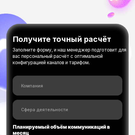
Все права защищены ИП Ван В.В., 2025.
Рассчитать
Телефон
Почта
pro@multiapi.ru
8 800 555 06 41
Юридическая информация
ИП Ван В.В.
ОГРН: 319169000096647
ИНН: 164600994761
Адрес: ИТ Парк, 420074, Татарстан, г Казань, ул.
Петербургская, д. 52
Сервисы