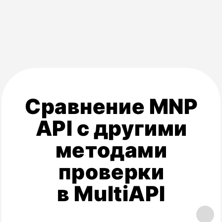
Консультация
и выбор решения
Обсуждаем ваши бизнес-задачи
и подбираем оптимальные каналы связи
(один или комбинацию). Помогаем
спроектировать эффективные сценарии
коммуникации.
Регистрация
и начало работы
Заключаем договор и создаём для вас
аккаунт в едином личном кабинете
MultiAPI. Вы сразу получаете тестовый
баланс для проверки выбранных
каналов.