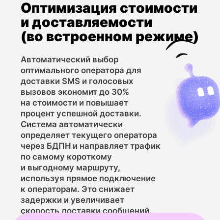
Сравнение MNP
API с другими
методами
проверки
в MultiAPI
MNP API
Параметр
Определить текущего оператора
Основная задача
с учетом переноса