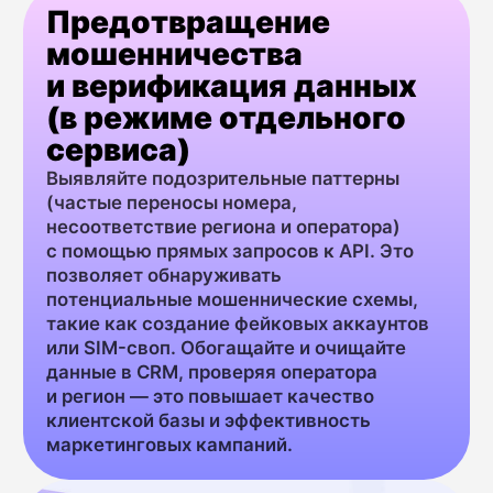
Да
Учитывает перенос (MNP)
Требует активности
Нет
номера
Скорость
Очень высокая (мс)
Для маршрутизации, фрод-
Использование
мониторинга
в MultiAPI
Интеграция
Да
в единый API