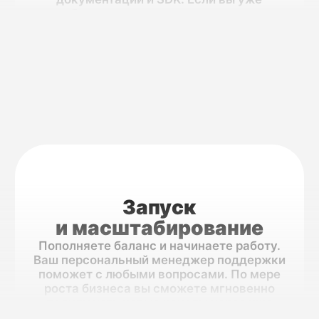
от проверки до аналитики доставки —
через общий API MultiAPI, получая
сводную отчетность по всем
коммуникациям в одной панели.