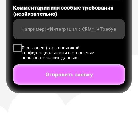
VK Messenger API
API для Одноклассников (OK)
Telegram Bot API
Push и Mobile Push API
Роботизированные звонки (Voice) API
Детектор автоответчиков (AMD)
HLR-проверка номера API
MNP-проверка номера API
API IMSI-верификация
Ядро платформы MultiAPI
Omnimessage API
Договор оферты
Правила оплаты