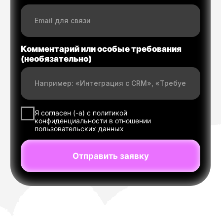
API для мессенджера MAX
WhatsApp Business API
WeChat Official Account API
Email API
VK Messenger API
API для Одноклассников (OK)
Telegram Bot API
Push и Mobile Push API
Роботизированные звонки (Voice) API
Детектор автоответчиков (AMD)
HLR-проверка номера API
MNP-проверка номера API
API IMSI-верификация
Ядро платформы MultiAPI