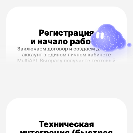
внимание.
Telegram API
→
Для
современного
взаимодействия
в мессенджере
Альтернативный канал для поддержки,
рассылки контента и уведомлений
аудитории, которая предпочитает
Telegram. Комбинируйте с SMS для
максимального охвата.
Работайте
эффективнее
Легко стройте сквозные сценарии.
Например: HLR-проверка базы →
отправка промо-кодов по SMS на
активные номера → для неоткрывших