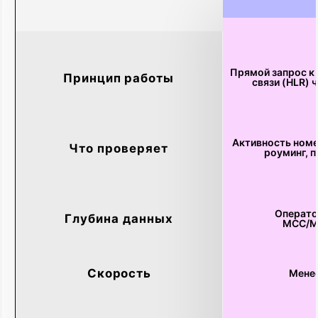
Регистрация
и начало работы
Заключаем договор и создаём для вас
аккаунт в едином личном кабинете
MultiAPI. Вы сразу получаете тестовый
баланс для проверки выбранных
каналов.
Техническая
интеграция (быстрая
и знакомая)
Предоставляем доступ к единому API,
документации и SDK. Если вы уже
работали с одним нашим каналом
(например, SMS), то для подключения
нового (например, Voice или MAX) вам
не потребуется изучать новые
интерфейсы — принцип работы один
и тот же. Наши разработчики готовы
помочь на этом этапе.