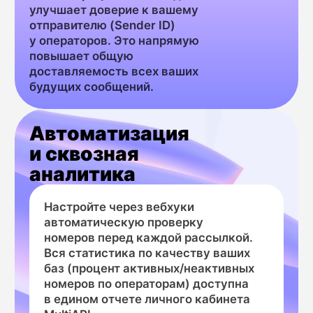
Массовые SMS-рассылки
Двухфакто
(E-commerce, банки,
аутентифик
сервисы доставки)
и защита о
мошеннич
Задача:
Значительно снизить стоимость
Задача:
рассылки и повысить CTR
Усилить безопасн
(кликабельность), исключив отправку
и логинов, добави
сообщений на нерабочие,
жизнеспособности
заблокированные или несуществующие
владения. Предот
номера, которые составляют до 20−30%
с использованием
типичных баз данных.
(виртуальных) ном
Решение от MultiAPI:
подозрительные п