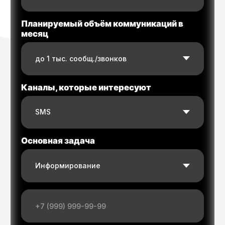
Сервисы
Waba chat
OTP коды
MultiAPI
MyDialog
Навигация
SMS API
RCS Business Messaging API
Viber Business Messages API