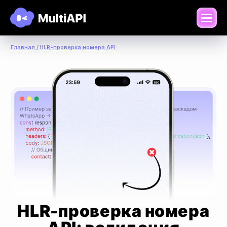
Главная /
HLR-проверка номера API
HLR-проверка номера
API: валидация
в реальном времени
Мгновенно проверяйте статус и оператора
мобильного номера через единый протокол
платформы MultiAPI. Очищайте базы, экономьте
бюджет на рассылках и повышайте качество
коммуникаций.