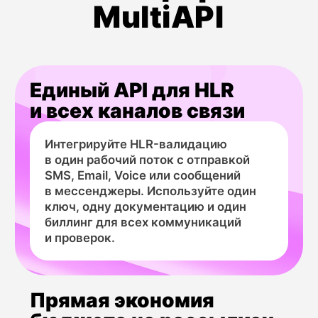
Сравнение HLR API
с другими
методами
проверки
в MultiAPI
HLR Lookup API
Параметр