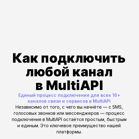
SMS API
→
Для
массовых
и транзакционных
уведомлений
Основной канал для коммуникации
с номерами, прошедшими проверку
на активность. Идеально подходит для
отправки OTP-кодов, статусов заказов,
напоминаний и рекламных рассылок
на очищенную базу.
WhatsApp Business API