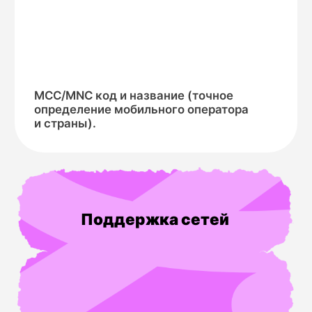
Запрос через API
Ваше приложение отправляет номер телефона
в единый REST API MultiAPI, используя метод
lookup.
Проверка на платформе
Наша платформа направляет HLR-запрос
через защищенный SS7-протокол к оператору
абонента.
Структурированный ответ
В течение секунды вы получаете
JSON-ответ с ключевыми данными для