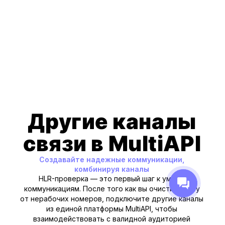
Omnimessage API
Договор оферты
Правила оплаты
Отказ от услуг
Политика конфиденциальности
Пользовательское соглашение
Сайт запустили MADEON
*Meta
признана экстремистской организацией и запрещена
на территории Российской Федерации.