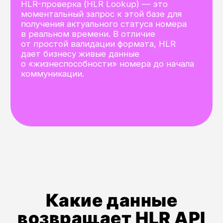
MCC/MNC код и название (точное
определение мобильного оператора
и страны).
Поддержка сетей
2G, 3G, 4G/VoLTE (для выбора
способа коммуникации).