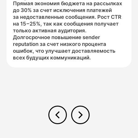
Другие каналы
связи в MultiAPI
Создавайте надежные коммуникации,
комбинируя каналы
HLR-проверка — это первый шаг к умным
коммуникациям. После того как вы очистили базу
от нерабочих номеров, подключите другие каналы
из единой платформы MultiAPI, чтобы
взаимодействовать с валидной аудиторией
максимально эффективно.
Дополните вашу HLR-
валидацию: