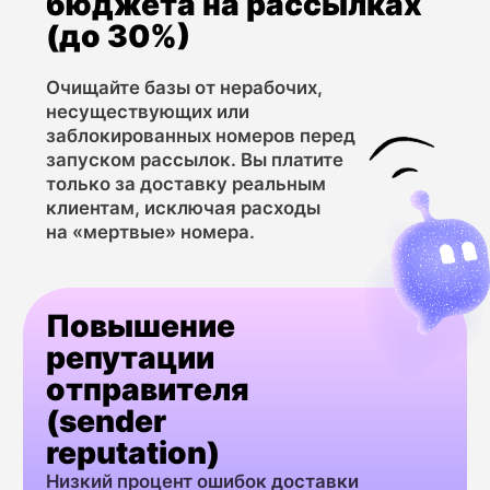
Прямой запрос к базе данных оператора
Принцип работы
связи (HLR) через протокол SS7.
Активность номера, текущий оператор,
Что проверяет
роуминг, поддержка сетей.
Операторские: статус,
Глубина данных
MCC/MNC, роуминг.
Скорость
Менее 1 секунды.
Фильтрация неактивных номеров
Лучший сценарий
перед рассылкой, проверка
использования
оператора для таргетирования.
Условная стоимость
Средняя (запрос к сетям
операторов).