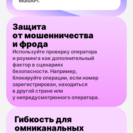
Интеграция HLR-проверки в единый
с номеров, забло
пайплайн подготовки рассылки через
или активных в н
единый REST API MultiAPI. Ваше
Решение от Mul
приложение может отправлять базу
Внедрение вызова
номеров на пакетную проверку (type:
в критическую то
'hlr') перед стартом кампании.
непосредственно 
На основе ответа (status: 'active' /
отправки OTP-кода
'inactive') система автоматически
вашего приложени
сегментирует базу, отправляя
если статус номе
сообщения только по «живой»
(inactive), номер 
и валидной выборке. Это можно делать
true) в недружест
как разово, так и в рамках
оператор (operato
автоматического workflow
обычному региону
с использованием вебхуков.
операция блокиру
Использованные
безопасности пол
инструменты MultiAPI:
для дальнейшего 
HLR Lookup API для пакетной или поточной
Использованн
проверки, SMS API для последующей
инструменты Mu
отправки, вебхуки для автоматизации
HLR Lookup API дл
процесса.
верификации стат
Результат:
API для отправки 
Прямая экономия бюджета на рассылках
системой через в
до 30% за счет исключения платежей
Результат:
за недоставленные сообщения. Рост CTR
Снижение риска у
на 15−25%, так как сообщения получает
мошенничества (A
только активная аудитория.
Создание дополни
Долгосрочное повышение sender
технологичного б
reputation за счет низкого процента
злоумышленников
ошибок, что улучшает доставляемость
требований регуля