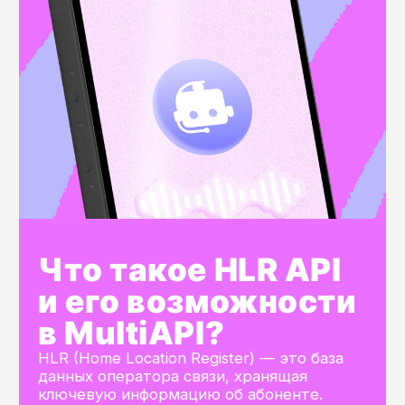
Какие данные
возвращает HLR API
MultiAP
Статус номера
Активен / Неактивен / Выключен /
Заблокирован.
Оператор связи