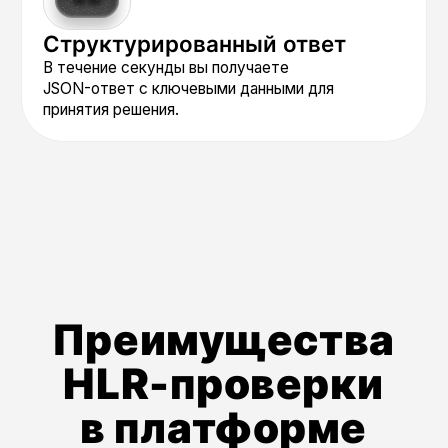
и роуминга как дополнительный
фактор в сценариях
безопасности. Например,
блокируйте операции, если номер
зарегистрирован, находиться
в другой стране или
у непредусмотренного оператора.
Гибкость для
омниканальных
стратегий
На основе данных HLR принимайте
интеллектуальные решения: отправляйте
Push вместо SMS на номер с поддержкой
4G, или используйте резервный канал
для номеров в роуминге.