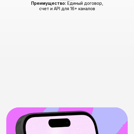
Что такое HLR API
и его возможности
в MultiAPI?
HLR (Home Location Register) — это база
данных оператора связи, хранящая
ключевую информацию об абоненте.
HLR-проверка (HLR Lookup) — это
моментальный запрос к этой базе для
получения актуального статуса номера
в реальном времени. В отличие
от простой валидации формата, HLR
дает бизнесу живые данные
о «жизнеспособности» номера до начала
коммуникации.