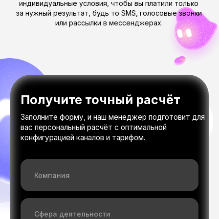
Все права защищены ИП Ван В.В., 2025.
Рассчитать
Телефон
Почта
pro@multiapi.ru
8 800 555 06 41
Юридическая информация
ИП Ван В.В.
ОГРН: 319169000096647
ИНН: 164600994761
Адрес: ИТ Парк, 420074, Татарстан, г Казань, ул.
Петербургская, д. 52