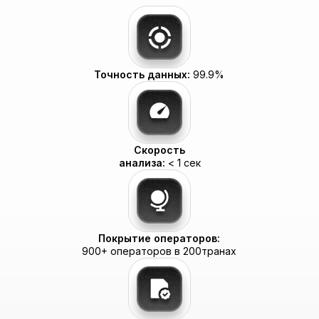
Преимущество:
Единый договор,
счет и API для 16+ каналов