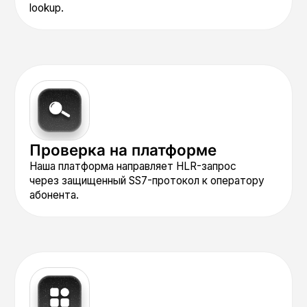
улучшает доверие к вашему
отправителю (Sender ID)
у операторов. Это напрямую
повышает общую
доставляемость всех ваших
будущих сообщений.
Автоматизация
и сквозная
аналитика
Настройте через вебхуки
автоматическую проверку
номеров перед каждой рассылкой.
Вся статистика по качеству ваших
баз (процент активных/неактивных
номеров по операторам) доступна
в едином отчете личного кабинета
MultiAPI.
Защита
от мошенничества
и фрода
Используйте проверку оператора