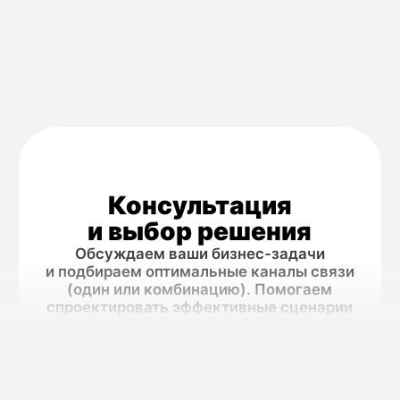
→
Для
персонализированного
диалога с клиентами
Взаимодействуйте с проверенной
аудиторией в самом популярном
мессенджере. Отправляйте
транзакционные уведомления,
маркетинговые акции с богатым
контентом (изображения, кнопки,
каталоги) и обеспечивайте поддержку.
Voice API
(роботизированные
звонки)
→
Для
максимальной
срочности и важности
Используйте для самых критичных
уведомлений (подтверждение крупных
операций, экстренные алерты),
которые нельзя пропустить. Особенно
эффективно для номеров в роуминге
или когда требуется гарантированное