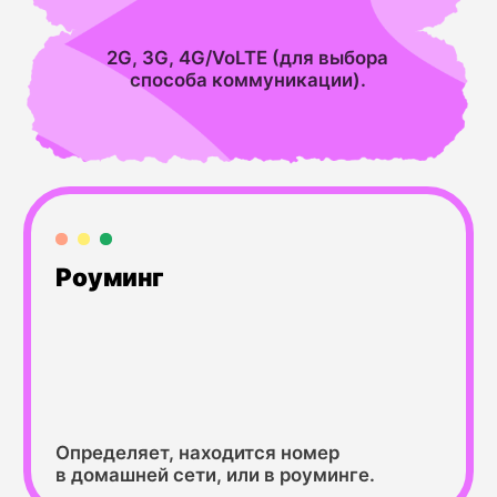
принятия решения.
Преимущества
HLR-проверки
в платформе
MultiAPI
Единый API для HLR
и всех каналов связи
Интегрируйте HLR-валидацию
в один рабочий поток с отправкой
SMS, Email, Voice или сообщений
в мессенджеры. Используйте один